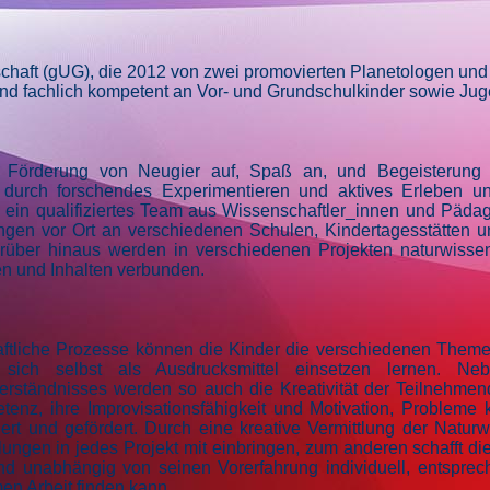
schaft (gUG), die 2012 von zwei promovierten Planetologen u
 und fachlich kompetent an Vor- und Grundschulkinder sowie Ju
e Förderung von Neugier auf, Spaß an, und Begeisterung f
durch forschendes Experimentieren und aktives Erleben un
s ein qualifiziertes Team aus Wissenschaftler_innen und Päda
ngen vor Ort an verschiedenen Schulen, Kindertagesstätten 
rüber hinaus werden in verschiedenen Projekten naturwissen
n und Inhalten verbunden.
ftliche Prozesse
können die Kinder die verschiedenen Themen
r sich selbst als Ausdrucksmittel einsetzen lernen. N
erständnisses werden so auch die Kreativität der Teilnehmend
enz, ihre Improvisationsfähigkeit und Motivation, Probleme k
iert und gefördert. Durch eine kreative Vermittlung der Natu
ungen in jedes Projekt mit einbringen, zum anderen schafft d
nd unabhängig von seinen Vorerfahrung individuell, entspre
en Arbeit finden kann.