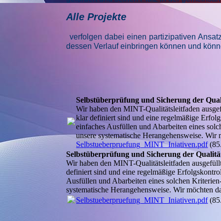
Alle Projekte
verfolgen dabei einen partizipativen Ansat
dessen Verlauf einbringen können und könn
Selbstüberprüfung und Sicherung der Qual
Wir haben den MINT-Qualitätsleitfaden ausgefül
klar definiert sind und eine regelmäßige Erfol
einfaches Ausfüllen und Abarbeiten eines solc
unsere systematische Herangehensweise. Wir m
Selbstueberpruefung_MINT_Iniativen.pdf
(85
Selbstüberprüfung und Sicherung der Qualitä
Wir haben den MINT-Qualitätsleitfaden ausgefüllt!
definiert sind und eine regelmäßige Erfolgskontro
Ausfüllen und Abarbeiten eines solchen Kriterien
systematische Herangehensweise. Wir möchten dam
Selbstueberpruefung_MINT_Iniativen.pdf
(85