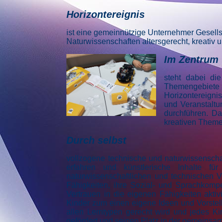
Horizontereignis
ist eine gemeinnützige Unternehmer Gesell
Naturwissenschaften altersgerecht, kreativ
Im Zentrum
steht dabei di
Themengebiete 
Horizontereigni
und Veranstaltu
durchführen. Da
kreativen Theme
Durch selbst
vollzogene technische und naturwissenscha
erfahren und künstlerische Inhalte fü
naturwissenschaftlichen und technischen V
Fähigkeiten, ihre Sozial- und Sprachkompet
Vertrauen in die eigenen Fähigkeiten aktiv
Kinder zum einen eigene Ideen und Vorstell
allen Lerntypen gerecht wird und jedes Ki
gefördert und seinen Platz in der gemeinsam